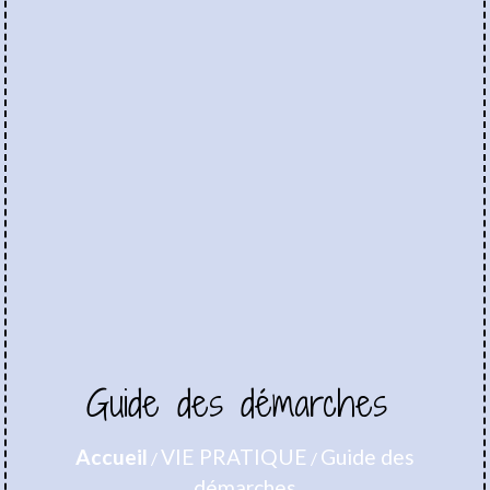
Guide des démarches
Accueil
VIE PRATIQUE
Guide des
/
/
démarches