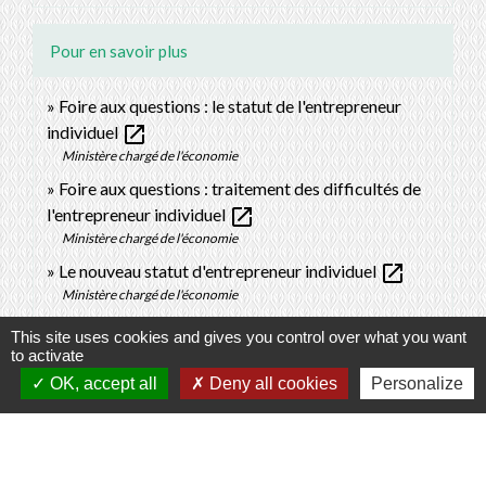
Pour en savoir plus
Foire aux questions : le statut de l'entrepreneur
open_in_new
individuel
Ministère chargé de l'économie
Foire aux questions : traitement des difficultés de
open_in_new
l'entrepreneur individuel
Ministère chargé de l'économie
open_in_new
Le nouveau statut d'entrepreneur individuel
Ministère chargé de l'économie
This site uses cookies and gives you control over what you want
to activate
Signaler une erreur sur cette page
OK, accept all
Deny all cookies
Personalize
Contacts