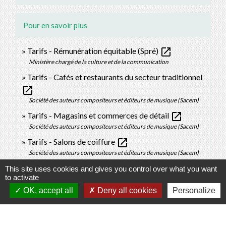
Pour en savoir plus
open_in_new
Tarifs - Rémunération équitable (Spré)
Ministère chargé de la culture et de la communication
Tarifs - Cafés et restaurants du secteur traditionnel
open_in_new
Société des auteurs compositeurs et éditeurs de musique (Sacem)
open_in_new
Tarifs - Magasins et commerces de détail
Société des auteurs compositeurs et éditeurs de musique (Sacem)
open_in_new
Tarifs - Salons de coiffure
Société des auteurs compositeurs et éditeurs de musique (Sacem)
This site uses cookies and gives you control over what you want
to activate
Signaler une erreur sur cette page
OK, accept all
Deny all cookies
Personalize