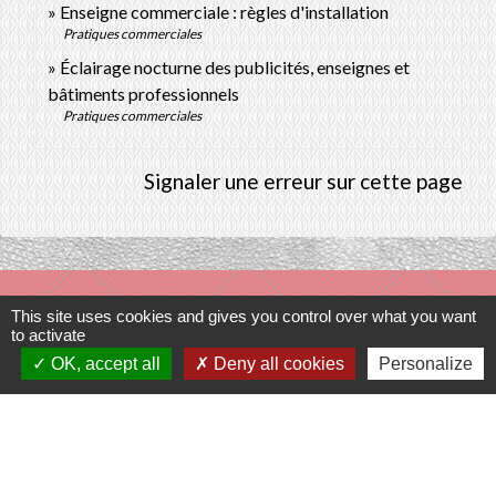
Enseigne commerciale : règles d'installation
Pratiques commerciales
Éclairage nocturne des publicités, enseignes et
bâtiments professionnels
Pratiques commerciales
Signaler une erreur sur cette page
Contacts
This site uses cookies and gives you control over what you want
to activate
Commune de Prunay-Cassereau
OK, accept all
Deny all cookies
Personalize
11, rue de l'Hôtel de Ville
41310 Prunay-Cassereau - FRANCE
+33 2 54 80 32 81