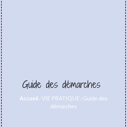
Guide des démarches
Accueil
VIE PRATIQUE
Guide des
/
/
démarches