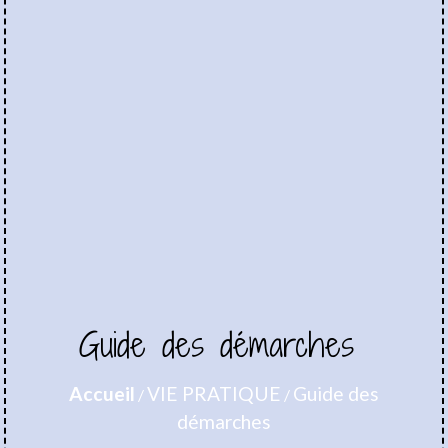
Guide des démarches
Accueil
VIE PRATIQUE
Guide des
/
/
démarches