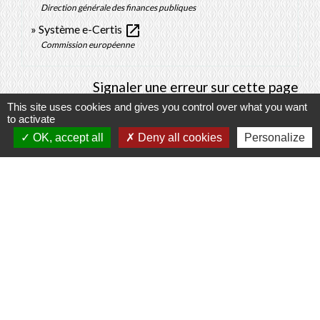
Direction générale des finances publiques
open_in_new
Système e-Certis
Commission européenne
Signaler une erreur sur cette page
This site uses cookies and gives you control over what you want
to activate
OK, accept all
Deny all cookies
Personalize
Contacts
Commune de Prunay-Cassereau
11, rue de l'Hôtel de Ville
41310 Prunay-Cassereau - FRANCE
+33 2 54 80 32 81
Liens intercommunalité