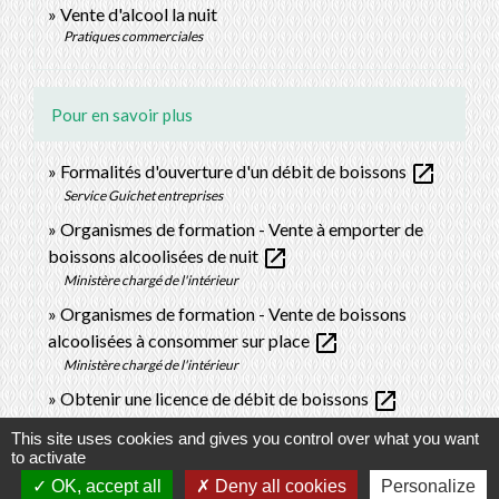
Vente d'alcool la nuit
Pratiques commerciales
Pour en savoir plus
open_in_new
Formalités d'ouverture d'un débit de boissons
Service Guichet entreprises
Organismes de formation - Vente à emporter de
open_in_new
boissons alcoolisées de nuit
Ministère chargé de l'intérieur
Organismes de formation - Vente de boissons
open_in_new
alcoolisées à consommer sur place
Ministère chargé de l'intérieur
open_in_new
Obtenir une licence de débit de boissons
Ministère chargé de l'économie
This site uses cookies and gives you control over what you want
to activate
Signaler une erreur sur cette page
OK, accept all
Deny all cookies
Personalize