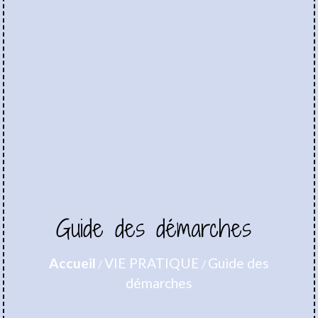
Guide des démarches
Accueil
VIE PRATIQUE
Guide des
/
/
démarches