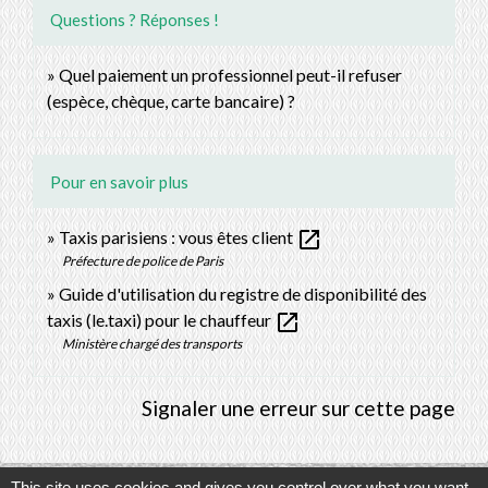
Questions ? Réponses !
Quel paiement un professionnel peut-il refuser
(espèce, chèque, carte bancaire) ?
Pour en savoir plus
open_in_new
Taxis parisiens : vous êtes client
Préfecture de police de Paris
Guide d'utilisation du registre de disponibilité des
open_in_new
taxis (le.taxi) pour le chauffeur
Ministère chargé des transports
Signaler une erreur sur cette page
This site uses cookies and gives you control over what you want