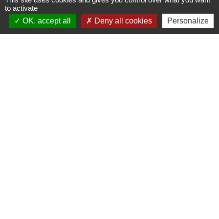
to activate
Contacts
OK, accept all
Deny all cookies
Personalize
Commune de Prunay-Cassereau
11, rue de l'Hôtel de Ville
41310 Prunay-Cassereau - FRANCE
+33 2 54 80 32 81
Liens intercommunalité
TERRITOIRES VENDOMOIS
CULTURE 41
MÉDIATHÈQUE DE SELOMNES
MISSION LOCALE DU VENDOMOIS
PILOTE 41
Mentions légales
-
Politique de confidentialité
-