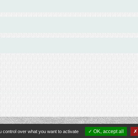
 control over what you want to activate
OK, accept all
Contacts