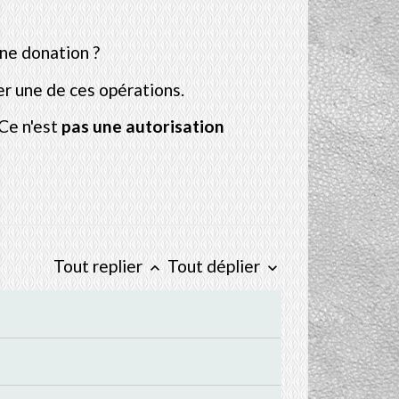
une donation ?
er une de ces opérations.
 Ce n'est
pas une autorisation
Tout replier
Tout déplier
keyboard_arrow_up
keyboard_arrow_down