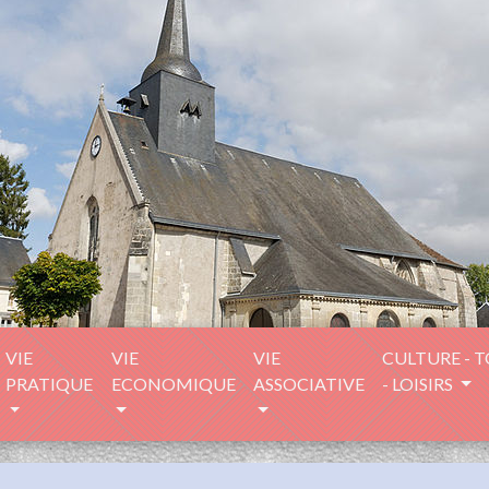
VIE
VIE
VIE
CULTURE - 
PRATIQUE
ECONOMIQUE
ASSOCIATIVE
- LOISIRS