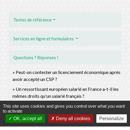
Textes de référence
Services en ligne et formulaires
Questions ? Réponses !
Peut-on contester un licenciement économique après
avoir accepté un CSP ?
Un ressortissant européen salarié en France a-t-il les
mêmes droits qu'un salarié français ?
This site uses cookies and gives you control over what you want
to activate
Pour en savoir plus
OK, accept all
Deny all cookies
Personalize