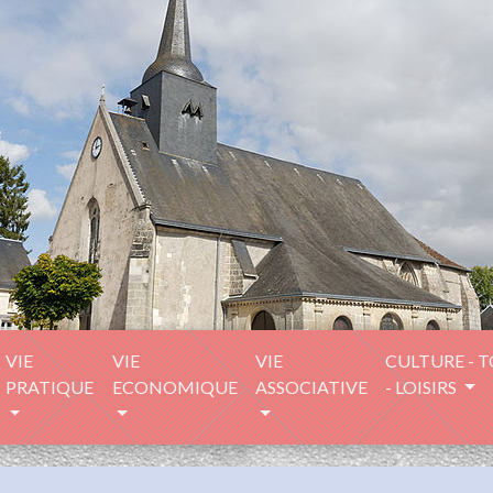
VIE
VIE
VIE
CULTURE - 
PRATIQUE
ECONOMIQUE
ASSOCIATIVE
- LOISIRS