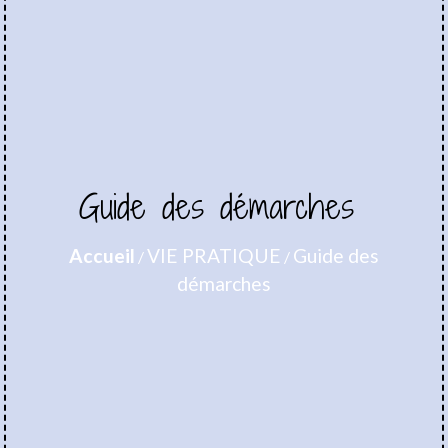
Guide des démarches
Accueil
VIE PRATIQUE
Guide des
/
/
démarches