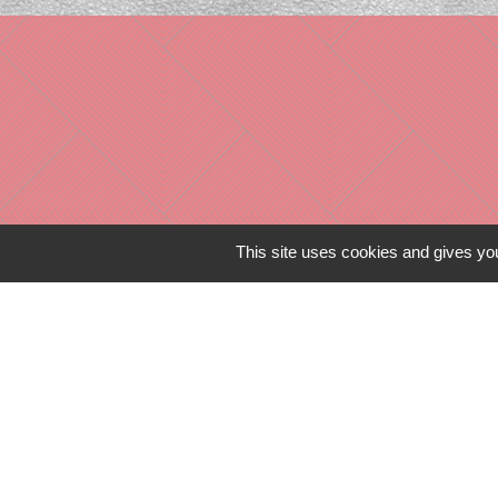
This site uses cookies and gives you
Liens in
TERRITOIRES
CULTURE 41
MÉDIATHÈQU
MISSION LOC
PILOTE 41