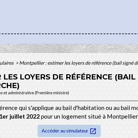
mulaires
>
Montpellier : estimer les loyers de référence (bail signé d
 LES LOYERS DE RÉFÉRENCE (BAIL 
RCHE)
le et administrative (Première ministre)
rence qui s'applique au bail d'habitation ou au bail m
1
er
juillet 2022
pour un logement situé à Montpellier
open_in_new
Accéder au simulateur