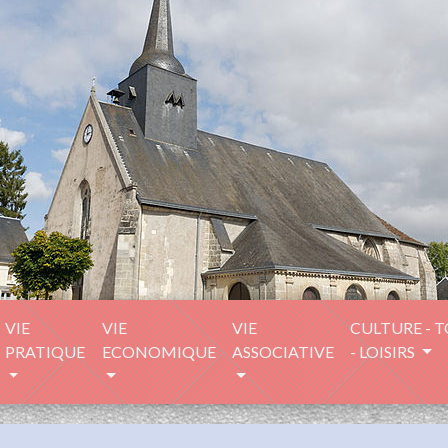
VIE
VIE
VIE
CULTURE - 
PRATIQUE
ECONOMIQUE
ASSOCIATIVE
- LOISIRS