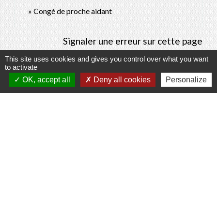
Congé de proche aidant
Signaler une erreur sur cette page
This site uses cookies and gives you control over what you want
to activate
OK, accept all
Deny all cookies
Personalize
Contacts
Commune de Prunay-Cassereau
11, rue de l'Hôtel de Ville
41310 Prunay-Cassereau - FRANCE
+33 2 54 80 32 81
Liens intercommunalité
TERRITOIRES VENDOMOIS