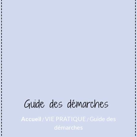
Guide des démarches
Accueil
VIE PRATIQUE
Guide des
/
/
démarches