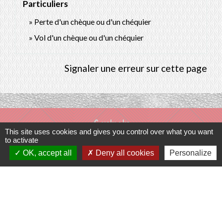
Particuliers
Perte d'un chèque ou d'un chéquier
Vol d'un chèque ou d'un chéquier
Signaler une erreur sur cette page
Contacts
This site uses cookies and gives you control over what you want
to activate
Commune de Prunay-Cassereau
OK, accept all
Deny all cookies
Personalize
11, rue de l'Hôtel de Ville
41310 Prunay-Cassereau - FRANCE
+33 2 54 80 32 81
Liens intercommunalité