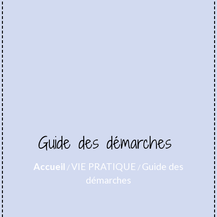
Guide des démarches
Accueil
VIE PRATIQUE
Guide des
/
/
démarches