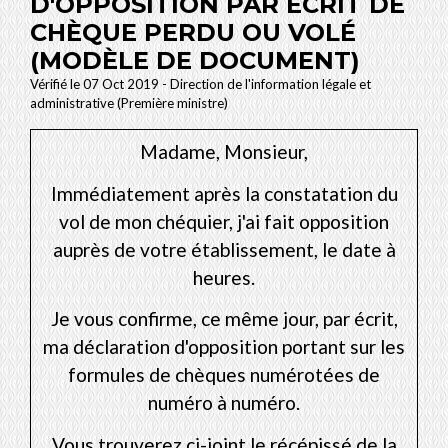
D'OPPOSITION PAR ÉCRIT DE
CHÈQUE PERDU OU VOLÉ
(MODÈLE DE DOCUMENT)
Vérifié le 07 Oct 2019 - Direction de l'information légale et
administrative (Première ministre)
Madame, Monsieur,
Immédiatement après la constatation du
vol de mon chéquier, j'ai fait opposition
auprès de votre établissement, le
date
à
heures
.
Je vous confirme, ce même jour, par écrit,
ma déclaration d'opposition portant sur les
formules de chèques numérotées de
numéro
à
numéro
.
Vous trouverez ci-joint le récépissé de la