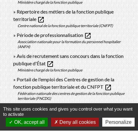
Ministère chargé de la fonction publique
Répertoire des métiers de la fonction publique
open_in_new
territoriale
Centre national de la fonction publique territoriale (CNFPT)
open_in_new
Période de professionnalisation
Association nationale pour la formation du personnel hospitalier
(ANFH)
Avis de recrutement sans concours dans la fonction
open_in_new
publique d'État
Ministère chargé de la fonction publique
Portail de l'emploi des Centres de gestion de la
open_in_new
fonction publique territoriale et du CNFPT
Fédération nationale des centres de gestion de la fonction publique
territoriale (FNCDG)
Offres d'emploi dans la fonction publique
This site uses cookies and gives you control over what you want
to activate
open_in_new
hospitalière
Fédération hospitalière de France
OK, accept all
Deny all cookies
Personalize
Assistance publique - Hôpitaux de Paris (AP-HP) :