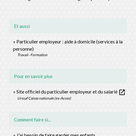
Et aussi
Particulier employeur : aide à domicile (services à la
personne)
Travail - Formation
Pour en savoir plus
open_in_new
Site officiel du particulier employeur et du salarié
Urssaf Caisse nationale (ex-Acoss)
Comment faire si...
J'ai besoin de faire garder mes enfants