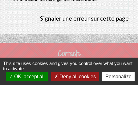
Signaler une erreur sur cette page
Contacts
This site uses cookies and gives you control over what you want
Commune de Prunay-Cassereau
to activate
11, rue de l'Hôtel de Ville
OK, accept all
Deny all cookies
Personalize
41310 Prunay-Cassereau - FRANCE
+33 2 54 80 32 81
Liens intercommunalité
TERRITOIRES VENDOMOIS
CULTURE 41