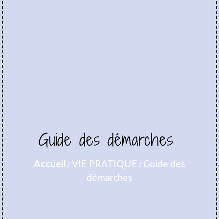
Guide des démarches
Accueil
VIE PRATIQUE
Guide des
/
/
démarches