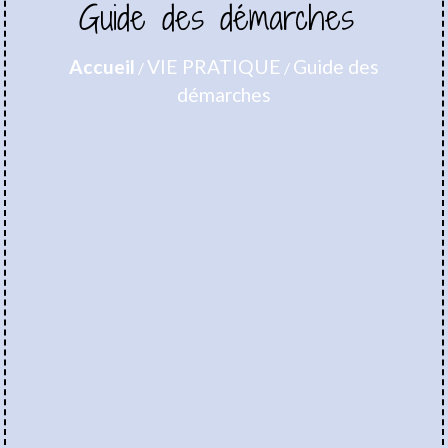
Guide des démarches
Accueil
VIE PRATIQUE
Guide des
/
/
démarches