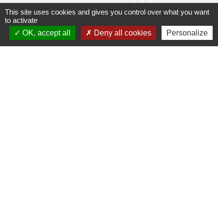
This site uses cookies and gives you control over what you want
to activate
Contacts
OK, accept all
Deny all cookies
Personalize
Commune de Prunay-Cassereau
11, rue de l'Hôtel de Ville
41310 Prunay-Cassereau - FRANCE
+33 2 54 80 32 81
Liens intercommunalité
TERRITOIRES VENDOMOIS
CULTURE 41
MÉDIATHÈQUE DE SELOMNES
MISSION LOCALE DU VENDOMOIS
PILOTE 41