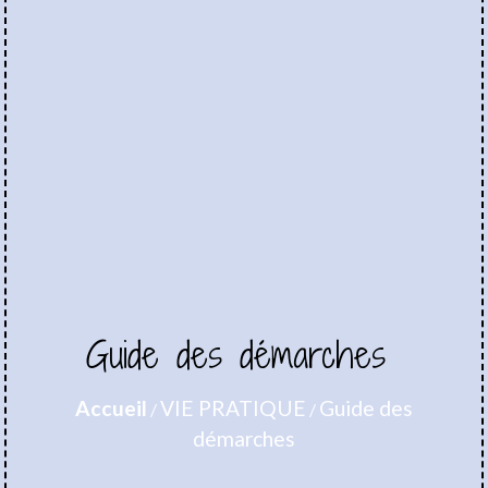
Guide des démarches
Accueil
VIE PRATIQUE
Guide des
/
/
démarches