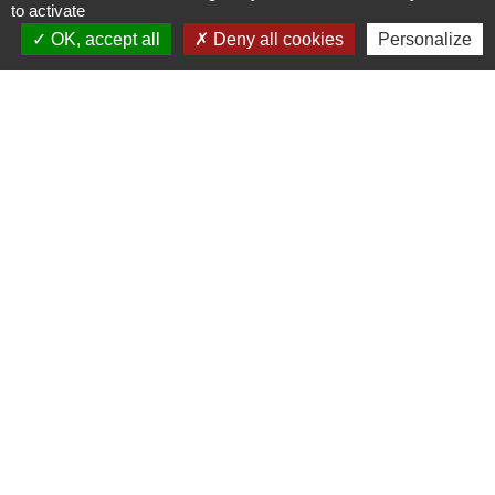
to activate
+33 2 54 80 32 81
OK, accept all
Deny all cookies
Personalize
Liens intercommunalité
TERRITOIRES VENDOMOIS
CULTURE 41
MÉDIATHÈQUE DE SELOMNES
MISSION LOCALE DU VENDOMOIS
PILOTE 41
Mentions légales
-
Politique de confidentialité
-
Accessibilité
-
Plan du site
-
Gestion des cookies