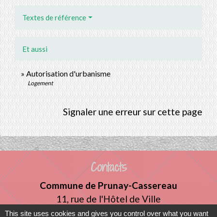
Textes de référence
Et aussi
Autorisation d'urbanisme
Logement
Signaler une erreur sur cette page
Contacts
Commune de Prunay-Cassereau
11, rue de l'Hôtel de Ville
41310 Prunay-Cassereau - FRANCE
This site uses cookies and gives you control over what you want