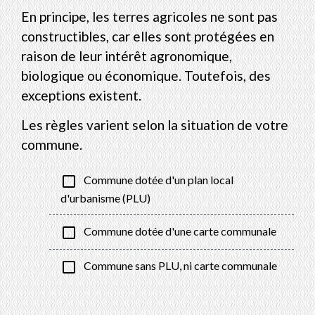
En principe, les terres agricoles ne sont pas
constructibles, car elles sont protégées en
raison de leur intérêt agronomique,
biologique ou économique. Toutefois, des
exceptions existent.
Les règles varient selon la situation de votre
commune.
check_box_outline_blank
Commune dotée d'un plan local
d'urbanisme (PLU)
check_box_outline_blank
Commune dotée d'une carte communale
check_box_outline_blank
Commune sans PLU, ni carte communale