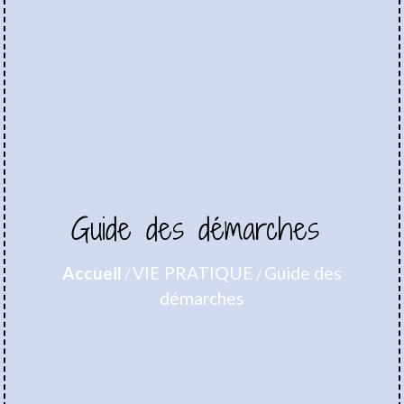
Guide des démarches
Accueil
VIE PRATIQUE
Guide des
/
/
démarches