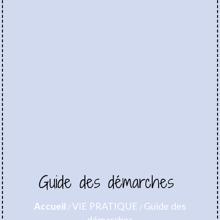
Guide des démarches
Accueil
VIE PRATIQUE
Guide des
/
/
démarches