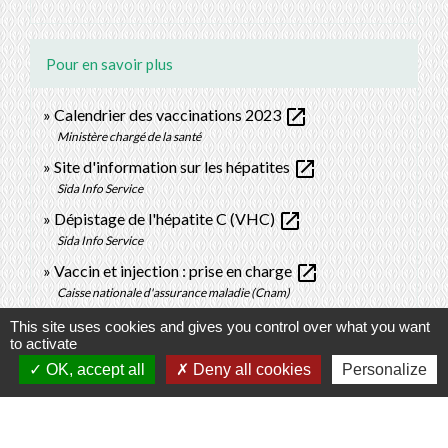
Pour en savoir plus
open_in_new
Calendrier des vaccinations 2023
Ministère chargé de la santé
open_in_new
Site d'information sur les hépatites
Sida Info Service
open_in_new
Dépistage de l'hépatite C (VHC)
Sida Info Service
open_in_new
Vaccin et injection : prise en charge
Caisse nationale d'assurance maladie (Cnam)
This site uses cookies and gives you control over what you want
to activate
Signaler une erreur sur cette page
OK, accept all
Deny all cookies
Personalize