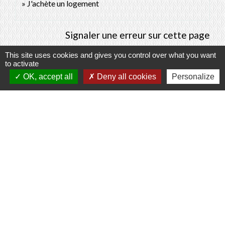
J'achète un logement
Signaler une erreur sur cette page
This site uses cookies and gives you control over what you want
to activate
OK, accept all
Deny all cookies
Personalize
Contacts
Commune de Prunay-Cassereau
11, rue de l'Hôtel de Ville
41310 Prunay-Cassereau - FRANCE
+33 2 54 80 32 81
Liens intercommunalité
TERRITOIRES VENDOMOIS