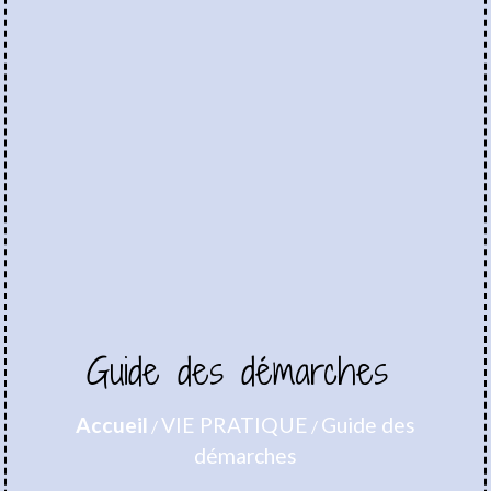
Guide des démarches
Accueil
VIE PRATIQUE
Guide des
/
/
démarches