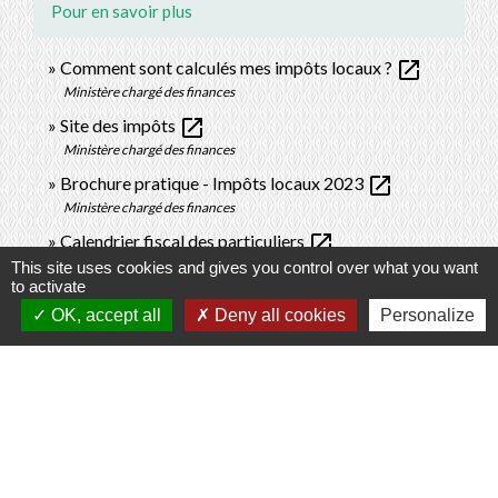
Pour en savoir plus
open_in_new
Comment sont calculés mes impôts locaux ?
Ministère chargé des finances
open_in_new
Site des impôts
Ministère chargé des finances
open_in_new
Brochure pratique - Impôts locaux 2023
Ministère chargé des finances
open_in_new
Calendrier fiscal des particuliers
Ministère chargé des finances
This site uses cookies and gives you control over what you want
to activate
Personnes hébergées en maison de retraite ou dans
OK, accept all
Deny all cookies
Personalize
open_in_new
un établissement de soins de longue durée
Legifrance
Signaler une erreur sur cette page