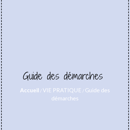
Guide des démarches
Accueil
VIE PRATIQUE
Guide des
/
/
démarches