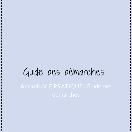
Guide des démarches
Accueil
VIE PRATIQUE
Guide des
/
/
démarches