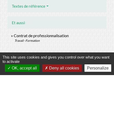
Textes de référence
Et aussi
Contrat de professionnalisation
Travail - Formation
Signaler une erreur sur cette page
This site uses cookies and gives you control over what you want
to activate
OK, accept all
Deny all cookies
Personalize
Contacts
Commune de Prunay-Cassereau
11, rue de l'Hôtel de Ville
41310 Prunay-Cassereau - FRANCE