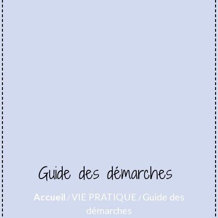
Guide des démarches
Accueil
VIE PRATIQUE
Guide des
/
/
démarches