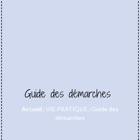
Guide des démarches
Accueil
VIE PRATIQUE
Guide des
/
/
démarches