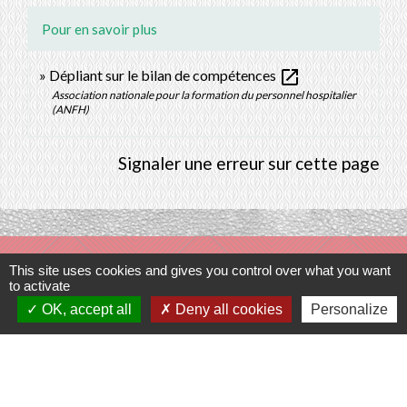
Pour en savoir plus
open_in_new
Dépliant sur le bilan de compétences
Association nationale pour la formation du personnel hospitalier
(ANFH)
Signaler une erreur sur cette page
Contacts
This site uses cookies and gives you control over what you want
to activate
Commune de Prunay-Cassereau
OK, accept all
Deny all cookies
Personalize
11, rue de l'Hôtel de Ville
41310 Prunay-Cassereau - FRANCE
+33 2 54 80 32 81