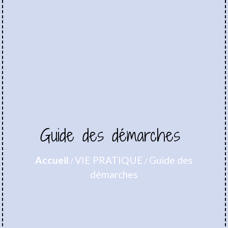
Guide des démarches
Accueil
VIE PRATIQUE
Guide des
/
/
démarches