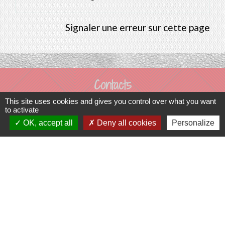
Signaler une erreur sur cette page
Contacts
This site uses cookies and gives you control over what you want
Commune de Prunay-Cassereau
to activate
11, rue de l'Hôtel de Ville
OK, accept all
Deny all cookies
Personalize
41310 Prunay-Cassereau - FRANCE
+33 2 54 80 32 81
Liens intercommunalité
TERRITOIRES VENDOMOIS
CULTURE 41