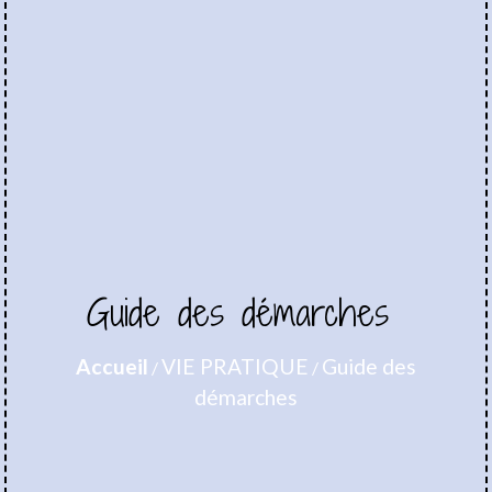
Guide des démarches
Accueil
VIE PRATIQUE
Guide des
/
/
démarches