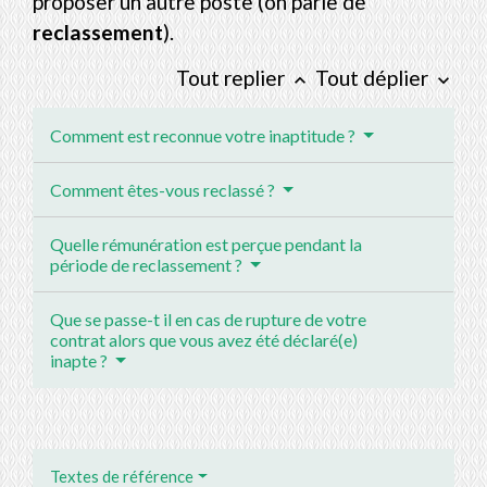
proposer un autre poste (on parle de
reclassement
).
Tout replier
Tout déplier
keyboard_arrow_up
keyboard_arrow_down
Comment est reconnue votre inaptitude ?
Comment êtes-vous reclassé ?
Quelle rémunération est perçue pendant la
période de reclassement ?
Que se passe-t il en cas de rupture de votre
contrat alors que vous avez été déclaré(e)
inapte ?
Textes de référence