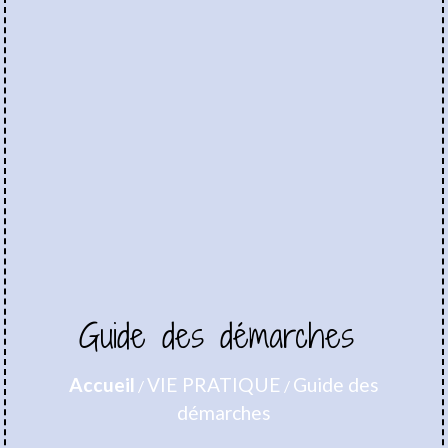
Guide des démarches
Accueil
VIE PRATIQUE
Guide des
/
/
démarches