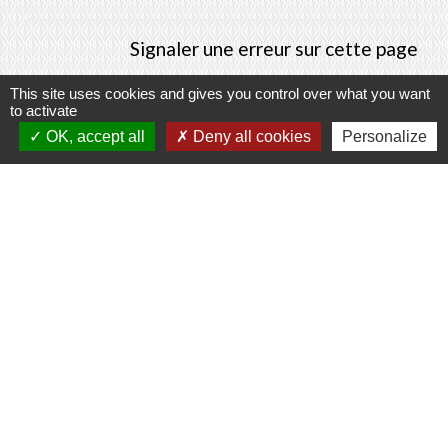
Signaler une erreur sur cette page
This site uses cookies and gives you control over what you want
to activate
OK, accept all
Deny all cookies
Personalize
Contacts
Commune de Prunay-Cassereau
11, rue de l'Hôtel de Ville
41310 Prunay-Cassereau - FRANCE
+33 2 54 80 32 81
Liens intercommunalité
TERRITOIRES VENDOMOIS
CULTURE 41