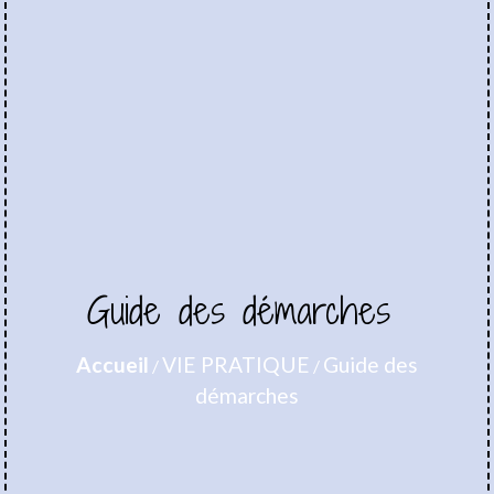
Guide des démarches
Accueil
VIE PRATIQUE
Guide des
/
/
démarches