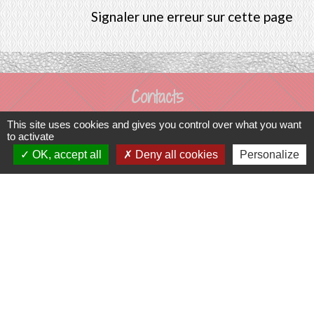
Signaler une erreur sur cette page
Contacts
Commune de Prunay-Cassereau
This site uses cookies and gives you control over what you want
to activate
11, rue de l'Hôtel de Ville
OK, accept all
Deny all cookies
Personalize
41310 Prunay-Cassereau - FRANCE
+33 2 54 80 32 81
Liens intercommunalité
TERRITOIRES VENDOMOIS
CULTURE 41
MÉDIATHÈQUE DE SELOMNES