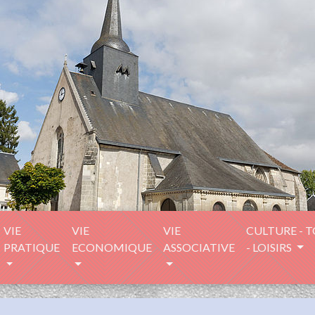
VIE
VIE
VIE
CULTURE - 
PRATIQUE
ECONOMIQUE
ASSOCIATIVE
- LOISIRS