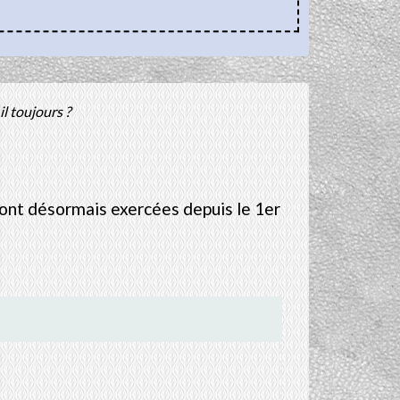
l toujours ?
sont désormais exercées depuis le 1
er