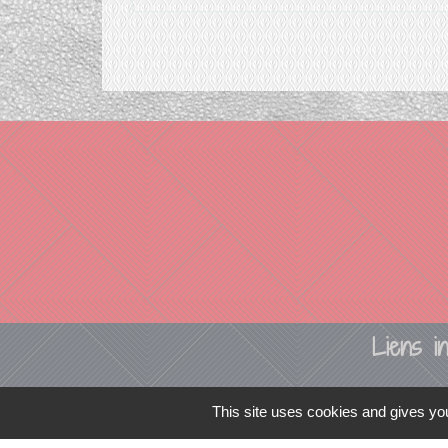
Liens in
TERRITOIRES
This site uses cookies and gives you
CULTURE 41