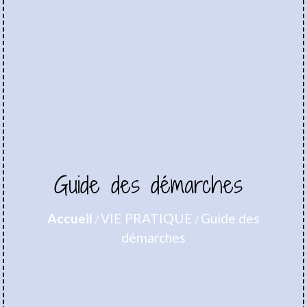
Guide des démarches
Accueil
VIE PRATIQUE
Guide des
/
/
démarches