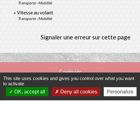
Transports - Mobilité
Vitesse au volant
Transports - Mobilité
Signaler une erreur sur cette page
Contacts
This site uses cookies and gives you control over what you want
Commune de Prunay-Cassereau
to activate
OK, accept all
Deny all cookies
Personalize
11, rue de l'Hôtel de Ville
41310 Prunay-Cassereau - FRANCE
+33 2 54 80 32 81
Liens intercommunalité