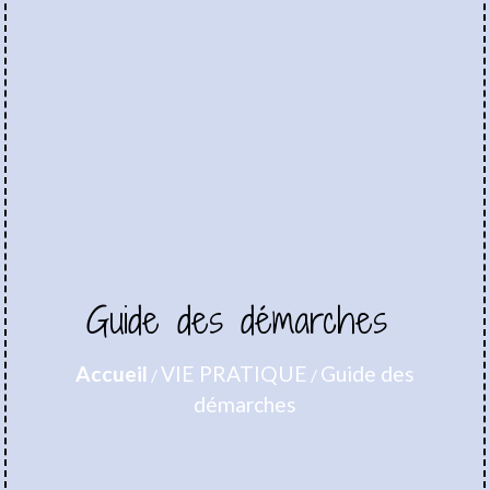
Guide des démarches
Accueil
VIE PRATIQUE
Guide des
/
/
démarches