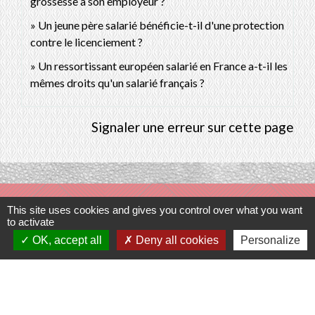
grossesse à son employeur ?
Un jeune père salarié bénéficie-t-il d'une protection
contre le licenciement ?
Un ressortissant européen salarié en France a-t-il les
mêmes droits qu'un salarié français ?
Signaler une erreur sur cette page
Contacts
This site uses cookies and gives you control over what you want
to activate
Commune de Prunay-Cassereau
OK, accept all
Deny all cookies
Personalize
11, rue de l'Hôtel de Ville
41310 Prunay-Cassereau - FRANCE
+33 2 54 80 32 81