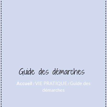
Guide des démarches
Accueil
VIE PRATIQUE
Guide des
/
/
démarches