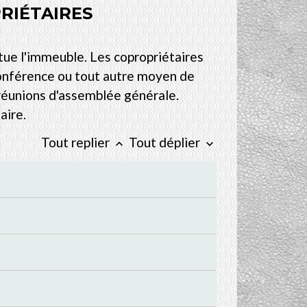
RIÉTAIRES
tue l'immeuble. Les copropriétaires
conférence ou tout autre moyen de
 réunions d'assemblée générale.
aire.
Tout replier
Tout déplier
keyboard_arrow_up
keyboard_arrow_down