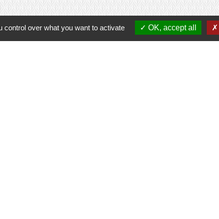
 control over what you want to activate
OK, accept all
Contacts
Commune de Prunay-Cassereau
11, rue de l'Hôtel de Ville
41310 Prunay-Cassereau - FRANCE
+33 2 54 80 32 81
tercommunalité
 VENDOMOIS
E DE SELOMNES
ALE DU VENDOMOIS