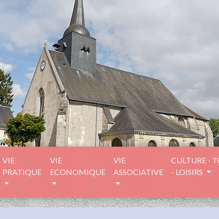
VIE
VIE
VIE
CULTURE - 
PRATIQUE
ECONOMIQUE
ASSOCIATIVE
- LOISIRS