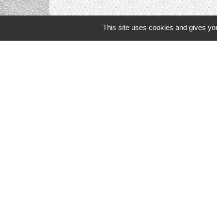
This site uses cookies and gives you
Liens in
TERRITOIRES
CULTURE 41
MÉDIATHÈQU
MISSION LOC
PILOTE 41