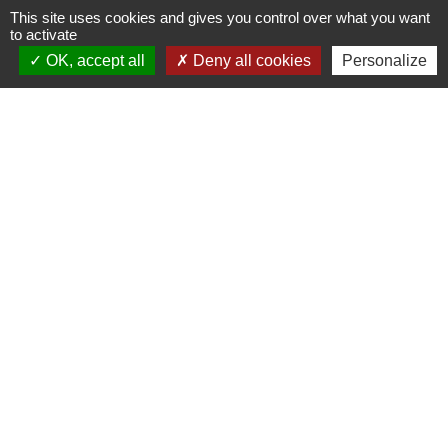
This site uses cookies and gives you control over what you want
Je suis en situation de handicap
to activate
OK, accept all
Deny all cookies
Personalize
Signaler une erreur sur cette page
Contacts
Commune de Prunay-Cassereau
11, rue de l'Hôtel de Ville
41310 Prunay-Cassereau - FRANCE
+33 2 54 80 32 81
Liens intercommunalité
TERRITOIRES VENDOMOIS