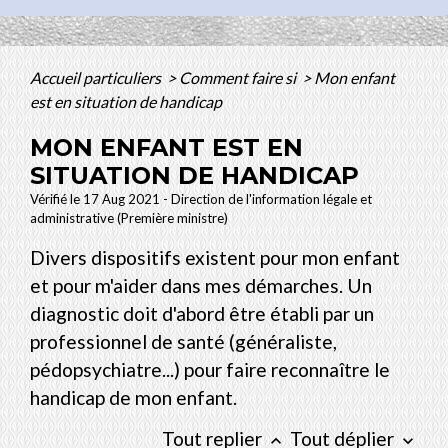
Accueil particuliers
>
Comment faire si
>
Mon enfant
est en situation de handicap
MON ENFANT EST EN
SITUATION DE HANDICAP
Vérifié le 17 Aug 2021 - Direction de l'information légale et
administrative (Première ministre)
Divers dispositifs existent pour mon enfant
et pour m'aider dans mes démarches. Un
diagnostic doit d'abord être établi par un
professionnel de santé (généraliste,
pédopsychiatre...) pour faire reconnaître le
handicap de mon enfant.
Tout replier
Tout déplier
keyboard_arrow_up
keyboard_arrow_down