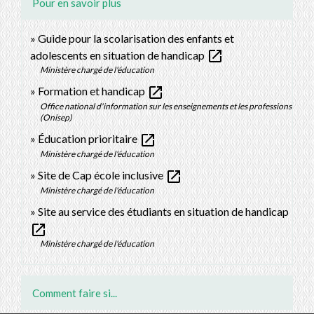
Pour en savoir plus
Guide pour la scolarisation des enfants et
open_in_new
adolescents en situation de handicap
Ministère chargé de l'éducation
open_in_new
Formation et handicap
Office national d'information sur les enseignements et les professions
(Onisep)
open_in_new
Éducation prioritaire
Ministère chargé de l'éducation
open_in_new
Site de Cap école inclusive
Ministère chargé de l'éducation
Site au service des étudiants en situation de handicap
open_in_new
Ministère chargé de l'éducation
Comment faire si...