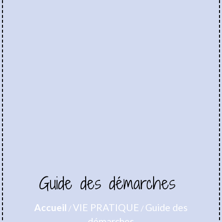
Guide des démarches
Accueil
VIE PRATIQUE
Guide des
/
/
démarches