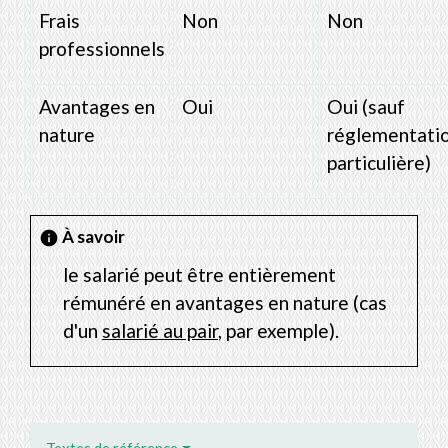
Frais
Non
Non
professionnels
Avantages en
Oui
Oui (sauf
nature
réglementati
particulière)
À savoir
info
le salarié peut être entièrement
rémunéré en avantages en nature (cas
d'un
salarié au pair
, par exemple).
Textes de référence