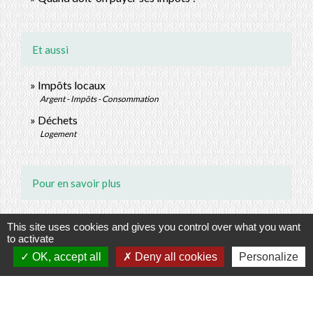
Et aussi
Impôts locaux
Argent - Impôts - Consommation
Déchets
Logement
Pour en savoir plus
open_in_new
Site des impôts
This site uses cookies and gives you control over what you want
Ministère chargé des finances
to activate
open_in_new
Calendrier fiscal des particuliers
OK, accept all
Deny all cookies
Personalize
Ministère chargé des finances
open_in_new
Brochure pratique - Impôts locaux 2023
Ministère chargé des finances