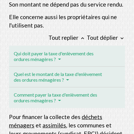
Son montant ne dépend pas du service rendu.
Elle concerne aussi les propriétaires qui ne
l'utilisent pas.
Tout replier
Tout déplier
keyboard_arrow_up
keyboard_arrow_down
Qui doit payer la taxe d'enlèvement des
ordures ménagères ?
Quel est le montant de la taxe d'enlèvement
des ordures ménagères ?
Comment payer la taxe d'enlèvement des
ordures ménagères ?
Pour financer la collecte des
déchets
ménagers
et
assimilés
, les communes et
leurs groupements (syndicat,
EPCI
) décident