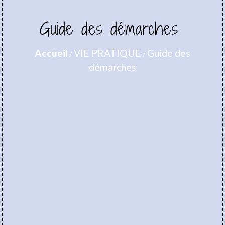
Guide des démarches
Accueil
VIE PRATIQUE
Guide des
/
/
démarches