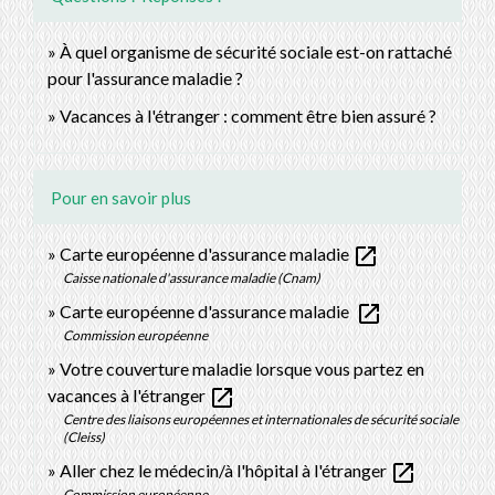
À quel organisme de sécurité sociale est-on rattaché
pour l'assurance maladie ?
Vacances à l'étranger : comment être bien assuré ?
Pour en savoir plus
open_in_new
Carte européenne d'assurance maladie
Caisse nationale d'assurance maladie (Cnam)
open_in_new
Carte européenne d'assurance maladie
Commission européenne
Votre couverture maladie lorsque vous partez en
open_in_new
vacances à l'étranger
Centre des liaisons européennes et internationales de sécurité sociale
(Cleiss)
open_in_new
Aller chez le médecin/à l'hôpital à l'étranger
Commission européenne