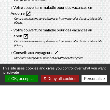
Votre couverture maladie pour des vacances en
open_in_new
Andorre
Centre des liaisons européennes et internationales de sécurité sociale
(Cleiss)
Votre couverture maladie pour des vacances au
open_in_new
Gabon
Centre des liaisons européennes et internationales de sécurité sociale
(Cleiss)
open_in_new
Conseils aux voyageurs
Ministère chargé de l'Europe et des affaires étrangères
open_in_new
Vaccination par pays
This site uses cookies and gives you control over what you want
Institut Pasteur
to activate
Se faire rembourser des soins effectués à l'étranger
OK, accept all
Deny all cookies
Personalize
open_in_new
depuis le compte Ameli
Caisse nationale d'assurance maladie (Cnam)
Signaler une erreur sur cette page