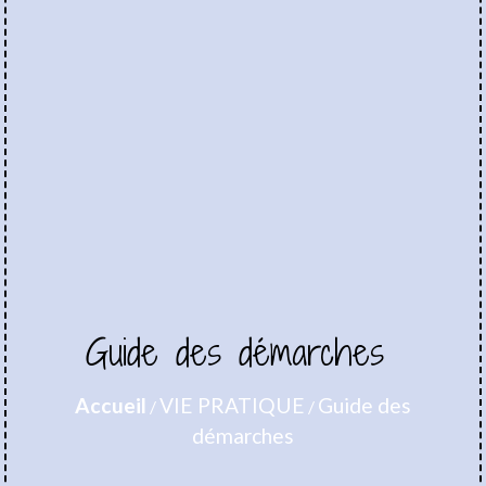
Guide des démarches
Accueil
VIE PRATIQUE
Guide des
/
/
démarches