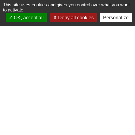
This site uses cookies and gives you control over what you want
to activate
Contacts
OK, accept all
Deny all cookies
Personalize
Commune de Prunay-Cassereau
11, rue de l'Hôtel de Ville
41310 Prunay-Cassereau - FRANCE
+33 2 54 80 32 81
Liens intercommunalité
TERRITOIRES VENDOMOIS
CULTURE 41
MÉDIATHÈQUE DE SELOMNES
MISSION LOCALE DU VENDOMOIS
PILOTE 41