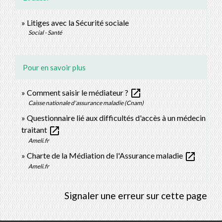
Litiges avec la Sécurité sociale
Social - Santé
Pour en savoir plus
open_in_new
Comment saisir le médiateur ?
Caisse nationale d'assurance maladie (Cnam)
Questionnaire lié aux difficultés d'accès à un médecin
open_in_new
traitant
Ameli.fr
open_in_new
Charte de la Médiation de l'Assurance maladie
Ameli.fr
Signaler une erreur sur cette page