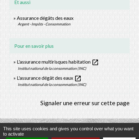
Et aussi
Assurance dégâts des eaux
Argent - Impôts - Consommation
Pour en savoir plus
open_in_new
L'assurance multirisques habitation
Institut national de la consommation (INC)
open_in_new
L'assurance dégât des eaux
Institut national de la consommation (INC)
Signaler une erreur sur cette page
This site uses cookies and gives you control over what you want
to activate
Contacts