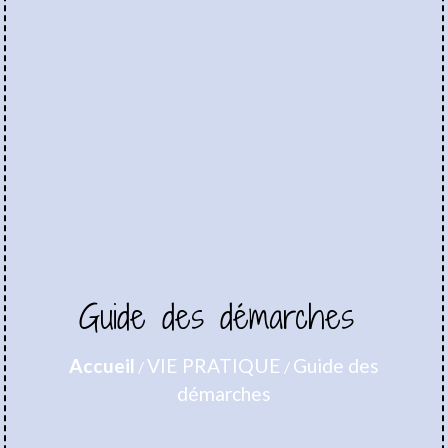
Guide des démarches
Accueil
VIE PRATIQUE
Guide des
/
/
démarches