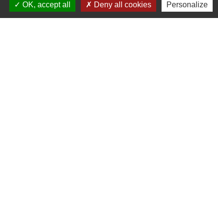
OK, accept all
Deny all cookies
Personalize
Commune de Prunay-Cassereau
11, rue de l'Hôtel de Ville
41310 Prunay-Cassereau - FRANCE
+33 2 54 80 32 81
Liens intercommunalité
TERRITOIRES VENDOMOIS
CULTURE 41
MÉDIATHÈQUE DE SELOMNES
MISSION LOCALE DU VENDOMOIS
PILOTE 41
Mentions légales
-
Politique de confidentialité
-
Accessibilité
-
Plan du site
-