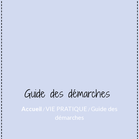
Guide des démarches
Accueil
VIE PRATIQUE
Guide des
/
/
démarches