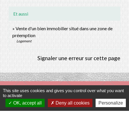
Et aussi
Vente d'un bien immobilier situé dans une zone de
préemption
Logement
Signaler une erreur sur cette page
Contacts
This site uses cookies and gives you control over what you want
to activate
Commune de Prunay-Cassereau
OK, accept all
Deny all cookies
Personalize
11, rue de l'Hôtel de Ville
41310 Prunay-Cassereau - FRANCE
+33 2 54 80 32 81