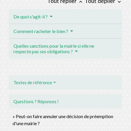
Tout replier
Tout déplier
keyboard_arrow_up
keyboard_arrow_down
De quoi s'agit-il ?
Comment racheter le bien ?
Quelles sanctions pour la mairie si elle ne
respecte pas ses obligations ?
Textes de référence
Questions ? Réponses !
Peut-on faire annuler une décision de préemption
d'une mairie ?