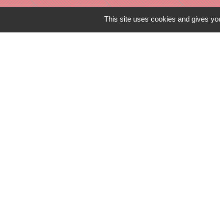
This site uses cookies and gives you
Liens in
TERRITOIRES
CULTURE 41
MÉDIATHÈQU
MISSION LOC
PILOTE 41
Mentions légales
-
Poli