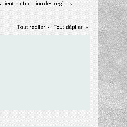
varient en fonction des régions.
Tout replier
Tout déplier
keyboard_arrow_up
keyboard_arrow_down