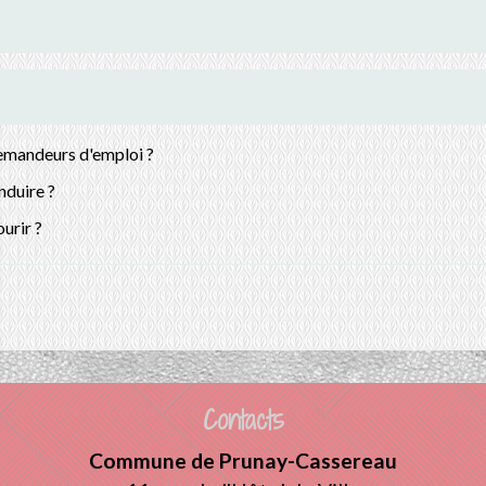
demandeurs d'emploi ?
nduire ?
urir ?
Contacts
Commune de Prunay-Cassereau