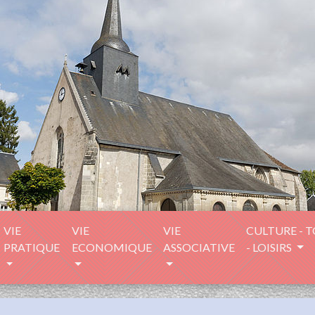
VIE
VIE
VIE
CULTURE - 
PRATIQUE
ECONOMIQUE
ASSOCIATIVE
- LOISIRS