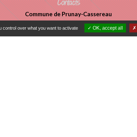
Contacts
Commune de Prunay-Cassereau
11, rue de l'Hôtel de Ville
 control over what you want to activate
OK, accept all
41310 Prunay-Cassereau - FRANCE
+33 2 54 80 32 81
tercommunalité
 VENDOMOIS
E DE SELOMNES
ALE DU VENDOMOIS
tique de confidentialité
-
Accessibilité
-
Plan du sit