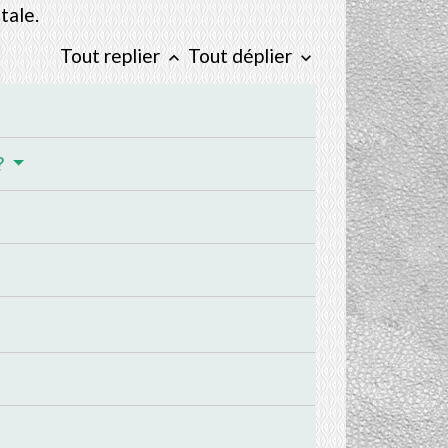
tale.
Tout replier
Tout déplier
keyboard_arrow_up
keyboard_arrow_down
?