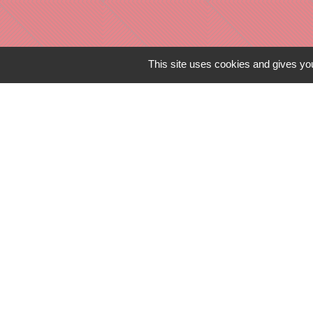
This site uses cookies and gives you
Liens in
TERRITOIRES
CULTURE 41
MÉDIATHÈQU
MISSION LOC
PILOTE 41
Mentions légales
-
Poli