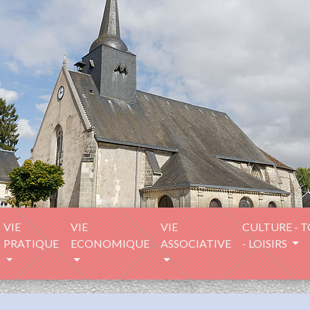
VIE
VIE
VIE
CULTURE - 
PRATIQUE
ECONOMIQUE
ASSOCIATIVE
- LOISIRS