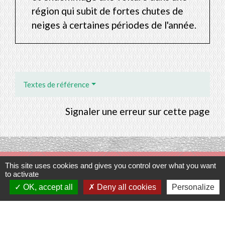
région qui subit de fortes chutes de
neiges à certaines périodes de l'année.
Textes de référence
Signaler une erreur sur cette page
Contacts
This site uses cookies and gives you control over what you want
to activate
Commune de Prunay-Cassereau
OK, accept all
Deny all cookies
Personalize
11, rue de l'Hôtel de Ville
41310 Prunay-Cassereau - FRANCE