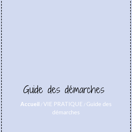
Guide des démarches
Accueil
VIE PRATIQUE
Guide des
/
/
démarches