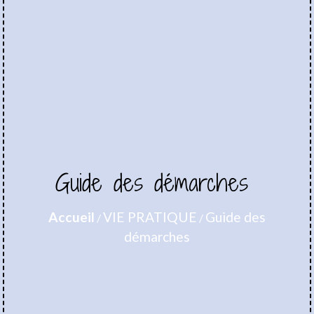
Guide des démarches
Accueil
VIE PRATIQUE
Guide des
/
/
démarches