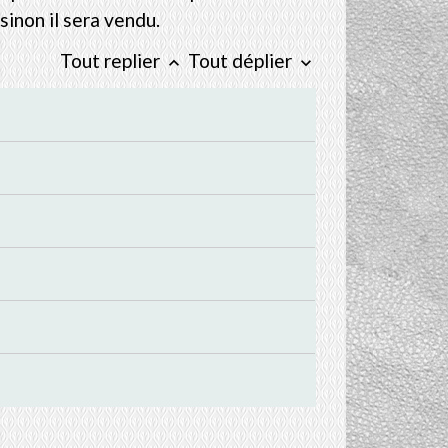
sinon il sera vendu.
Tout replier
Tout déplier
keyboard_arrow_up
keyboard_arrow_down