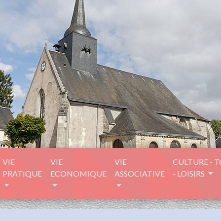
VIE
VIE
VIE
CULTURE - 
PRATIQUE
ECONOMIQUE
ASSOCIATIVE
- LOISIRS