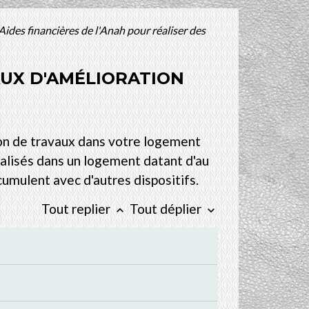
Aides financières de l'Anah pour réaliser des
AUX D'AMÉLIORATION
tion de travaux dans votre logement
éalisés dans un logement datant d'au
 cumulent avec d'autres dispositifs.
Tout replier
Tout déplier
keyboard_arrow_up
keyboard_arrow_down