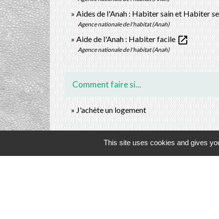
Aides de l'Anah : Habiter sain et Habiter s
Agence nationale de l'habitat (Anah)
open_in_new
Aide de l'Anah : Habiter facile
Agence nationale de l'habitat (Anah)
Comment faire si...
J'achète un logement
This site uses cookies and gives you