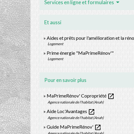
Services en ligne et formulaires
Et aussi
Aides et prêts pour l'amélioration et la rén
Logement
Prime énergie "MaPrimeRénov'"
Logement
Pour en savoir plus
open_in_new
MaPrimeRénov' Copropriété
Agence nationale de l'habitat (Anah)
open_in_new
Aide Loc'Avantages
Agence nationale de l'habitat (Anah)
open_in_new
Guide MaPrimeRénov'
Agence nationale de l'habitat (Anah)