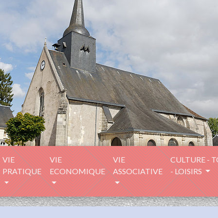
VIE
VIE
VIE
CULTURE - 
PRATIQUE
ECONOMIQUE
ASSOCIATIVE
- LOISIRS