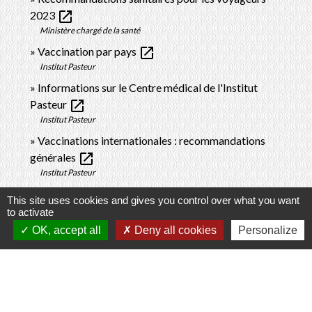
open_in_new
2023
Ministère chargé de la santé
open_in_new
Vaccination par pays
Institut Pasteur
Informations sur le Centre médical de l'Institut
open_in_new
Pasteur
Institut Pasteur
Vaccinations internationales : recommandations
open_in_new
générales
Institut Pasteur
open_in_new
Conseils aux voyageurs
This site uses cookies and gives you control over what you want
Ministère chargé de l'Europe et des affaires étrangères
to activate
Zones en provenance desquelles les moyens de
OK, accept all
Deny all cookies
Personalize
open_in_new
transport sont désinsectisés
Legifrance
Signaler une erreur sur cette page