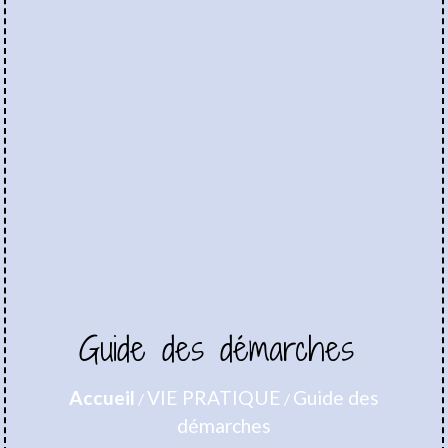
Guide des démarches
Accueil
VIE PRATIQUE
Guide des
/
/
démarches