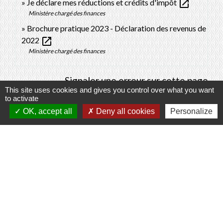
open_in_new
Je déclare mes réductions et crédits d'impôt
Ministère chargé des finances
Brochure pratique 2023 - Déclaration des revenus de
open_in_new
2022
Ministère chargé des finances
Signaler une erreur sur cette page
This site uses cookies and gives you control over what you want
to activate
OK, accept all
Deny all cookies
Personalize
Contacts
Commune de Prunay-Cassereau
11, rue de l'Hôtel de Ville
41310 Prunay-Cassereau - FRANCE
+33 2 54 80 32 81