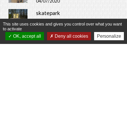
04/07/2020
skatepark
25/06/2020
This site uses cookies and gives you control over what you want
to activate
Run in Prunay - Trail des
OK, accept all
Deny all cookies
Personalize
sangliers des chesnaies
25/06/2020
Contacts
Commune de Prunay-Cassereau
11, rue de l'Hôtel de Ville
41310 Prunay-Cassereau - FRANCE
+33 2 54 80 32 81